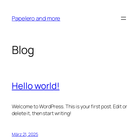
Zum
Inhalt
Papelero and more
springen
Blog
Hello world!
Welcome to WordPress. This is your first post. Edit or
delete it, then start writing!
März 21, 2025